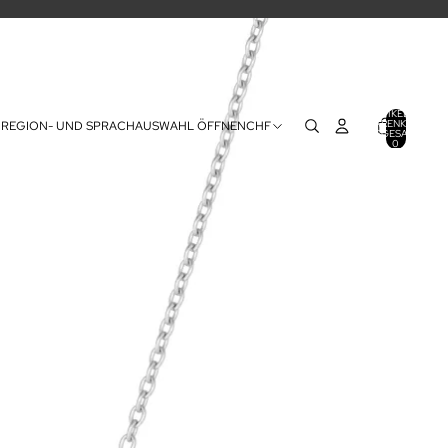
ARTIKEL IM
WARENKORB
REGION- UND SPRACHAUSWAHL ÖFFNEN
CHF
INSGESAMT:
0