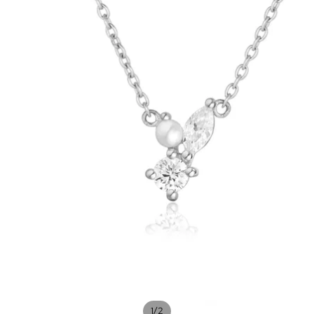
/
1
2