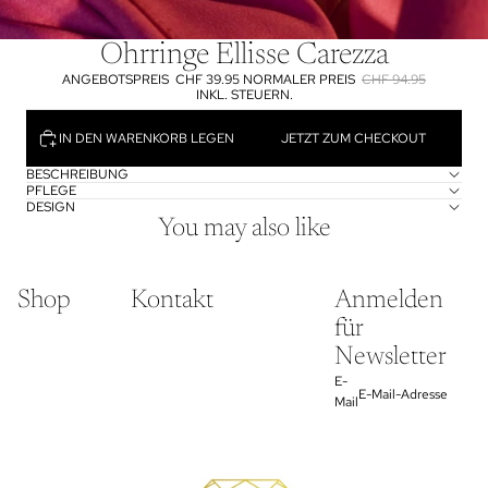
Ohrringe Ellisse Carezza
ANGEBOTSPREIS
CHF 39.95
NORMALER PREIS
CHF 94.95
INKL. STEUERN.
IN DEN WARENKORB LEGEN
JETZT ZUM CHECKOUT
BESCHREIBUNG
PFLEGE
DESIGN
You may also like
Shop
Kontakt
Anmelden
für
Newsletter
E-
Mail