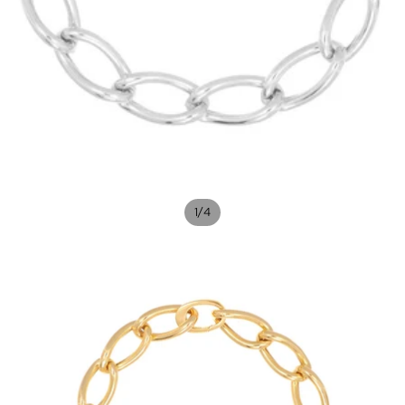
/
1
4