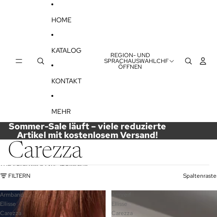
DIREKT ZUM INHALT
HOME
KATALOG
REGION- UND
SPRACHAUSWAHL
CHF
ÖFFNEN
KONTAKT
MEHR
Sommer-Sale läuft – viele reduzierte
Artikel mit kostenlosem Versand!
Carezza
ZUR ERGEBNISLISTE SPRINGEN
FILTERN
Spaltenraste
Armband
Armreif
Ellisse
Ellisse
Carezza
Carezza