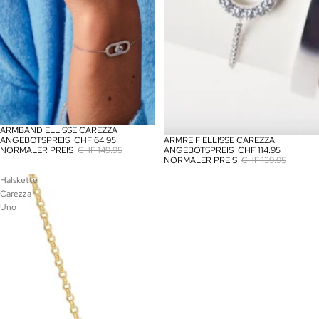
ARMBAND ELLISSE CAREZZA
SALE
ARMREIF ELLISSE CAREZZA
ANGEBOTSPREIS
CHF 64.95
SALE
ANGEBOTSPREIS
CHF 114.95
NORMALER PREIS
CHF 149.95
NORMALER PREIS
CHF 139.95
Halskette
Carezza
Uno